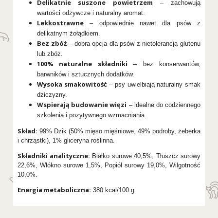
Delikatnie suszone powietrzem
– zachowują
wartości odżywcze i naturalny aromat.
Lekkostrawne
– odpowiednie nawet dla psów z
delikatnym żołądkiem.
Bez zbóż
– dobra opcja dla psów z nietolerancją glutenu
lub zbóż.
100% naturalne składniki
– bez konserwantów,
barwników i sztucznych dodatków.
Wysoka smakowitość
– psy uwielbiają naturalny smak
dziczyzny.
Wspierają budowanie więzi
– idealne do codziennego
szkolenia i pozytywnego wzmacniania.
Skład:
99% Dzik (50% mięso mięśniowe, 49% podroby, żeberka
i chrząstki), 1% gliceryna roślinna.
Składniki analityczne:
Białko surowe 40,5%, Tłuszcz surowy
22,6%, Włókno surowe 1,5%, Popiół surowy 19,0%, Wilgotność
10,0%.
Energia metaboliczna:
380 kcal/100 g.