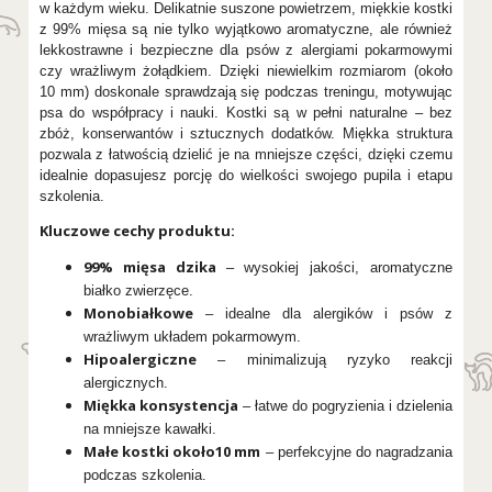
w każdym wieku. Delikatnie suszone powietrzem, miękkie kostki
z 99% mięsa są nie tylko wyjątkowo aromatyczne, ale również
lekkostrawne i bezpieczne dla psów z alergiami pokarmowymi
czy wrażliwym żołądkiem. Dzięki niewielkim rozmiarom (około
10 mm) doskonale sprawdzają się podczas treningu, motywując
psa do współpracy i nauki. Kostki są w pełni naturalne – bez
zbóż, konserwantów i sztucznych dodatków. Miękka struktura
pozwala z łatwością dzielić je na mniejsze części, dzięki czemu
idealnie dopasujesz porcję do wielkości swojego pupila i etapu
szkolenia.
Kluczowe cechy produktu:
99% mięsa dzika
– wysokiej jakości, aromatyczne
białko zwierzęce.
Monobiałkowe
– idealne dla alergików i psów z
wrażliwym układem pokarmowym.
Hipoalergiczne
– minimalizują ryzyko reakcji
alergicznych.
Miękka konsystencja
– łatwe do pogryzienia i dzielenia
na mniejsze kawałki.
Małe kostki około10 mm
– perfekcyjne do nagradzania
podczas szkolenia.