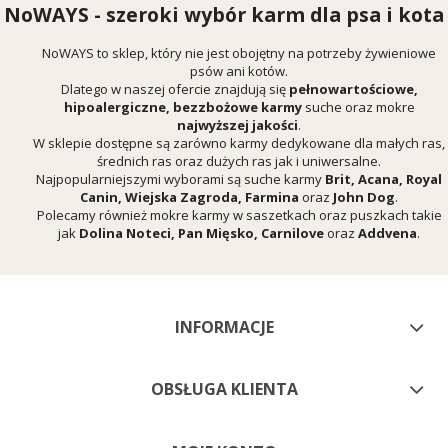
NoWAYS - szeroki wybór karm dla psa i kota
NoWAYS to sklep, który nie jest obojętny na potrzeby żywieniowe
psów ani kotów.
Dlatego w naszej ofercie znajdują się
pełnowartościowe,
hipoalergiczne, bezzbożowe karmy
suche oraz mokre
najwyższej jakości
.
W sklepie dostępne są zarówno karmy dedykowane dla małych ras,
średnich ras oraz dużych ras jak i uniwersalne.
Najpopularniejszymi wyborami są suche karmy
Brit
,
Acana
,
Royal
Canin
,
Wiejska Zagroda
,
Farmina
oraz
John Dog
.
Polecamy również mokre karmy w saszetkach oraz puszkach takie
jak
Dolina Noteci
,
Pan Mięsko
,
Carnilove
oraz
Addvena
.
INFORMACJE
OBSŁUGA KLIENTA