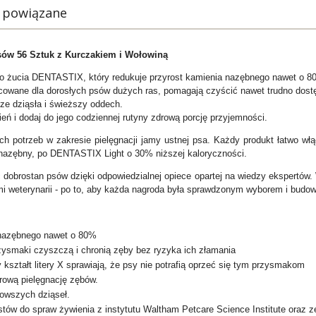
 powiązane
ów 56 Sztuk z Kurczakiem i Wołowiną
o żucia DENTASTIX, który redukuje przyrost kamienia nazębnego nawet o 8
opracowane dla dorosłych psów dużych ras, pomagają czyścić nawet trudno dost
e dziąsła i świeższy oddech.
 dodaj do jego codziennej rutyny zdrową porcję przyjemności.
h potrzeb w zakresie pielęgnacji jamy ustnej psa. Każdy produkt łatwo w
 nazębny, po DENTASTIX Light o 30% niższej kaloryczności.
 dobrostan psów dzięki odpowiedzialnej opiece opartej na wiedzy ekspertó
weterynarii - po to, aby każda nagroda była sprawdzonym wyborem i budo
a nazębnego nawet o 80%
rzysmaki czyszczą i chronią zęby bez ryzyka ich złamania
kształt litery X sprawiają, że psy nie potrafią oprzeć się tym przysmakom
rową pielęgnację zębów.
owszych dziąseł.
istów do spraw żywienia z instytutu Waltham Petcare Science Institute oraz 