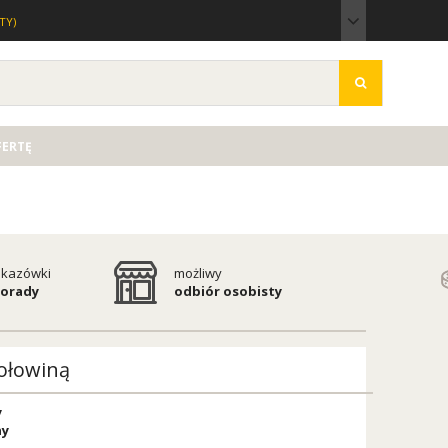
TY)
FERTĘ
kazówki
możliwy
porady
odbiór osobisty
Wołowiną
y
ny