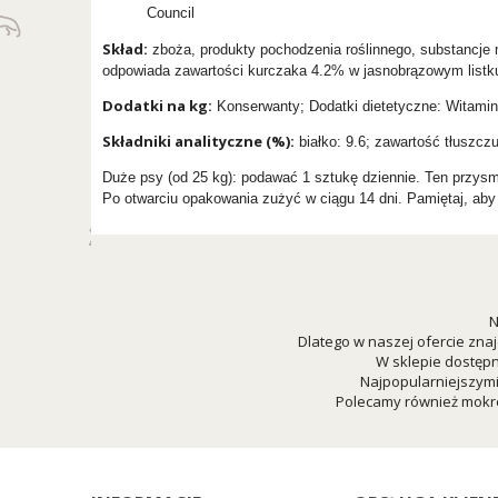
Council
Skład:
zboża, produkty pochodzenia roślinnego, substancje 
odpowiada zawartości kurczaka 4.2% w jasnobrązowym listku
Dodatki na kg:
Konserwanty; Dodatki dietetyczne: Witami
Składniki analityczne (%):
białko: 9.6; zawartość tłuszczu
Duże psy (od 25 kg): podawać 1 sztukę dziennie. Ten przysma
Po otwarciu opakowania zużyć w ciągu 14 dni. Pamiętaj, ab
N
Dlatego w naszej ofercie znaj
W sklepie dostępn
Najpopularniejszym
Polecamy również mokre