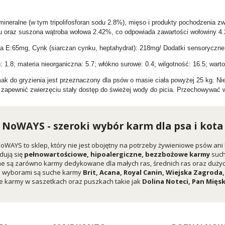
mineralne (w tym tripolifosforan sodu 2.8%), mięso i produkty pochodzenia 
 oraz suszona wątroba wołowa 2.42%, co odpowiada zawartości wołowiny 4.2
na E:65mg, Cynk (siarczan cynku, heptahydrat): 218mg/ Dodatki sensorycz
: 1.8; materia nieorganiczna: 5.7; włókno surowe: 0.4; wilgotność: 16.5; war
k do gryzienia jest przeznaczony dla psów o masie ciała powyżej 25 kg. Nie
y zapewnić zwierzęciu stały dostęp do świeżej wody do picia. Przechowywać
NoWAYS - szeroki wybór karm dla psa i kota
oWAYS to sklep, który nie jest obojętny na potrzeby żywieniowe psów ani
dują się
pełnowartościowe, hipoalergiczne, bezzbożowe karmy
suc
e są zarówno karmy dedykowane dla małych ras, średnich ras oraz dużych
i wyborami są suche karmy
Brit
,
Acana
,
Royal Canin
,
Wiejska Zagroda
 karmy w saszetkach oraz puszkach takie jak
Dolina Noteci
,
Pan Mięs