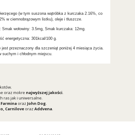
zwierzęcego (w tym suszona wątróbka z kurczaka 2.16%, co
% w ciemnobrązowym listku), oleje i tłuszcze.
ne: Smak wołowiny: 3.5mg, Smak kurczaka: 12mg.
tość energetyczna: 301kcal/100 g.
 jest przeznaczony dla szczeniąt poniżej 4 miesiąca życia.
 w suchym i chłodnym miejscu.
 kotów.
he oraz mokre
najwyższej jakości
.
 ras jak i uniwersalne.
,
Farmina
oraz
John Dog
.
ko
,
Carnilove
oraz
Addvena
.