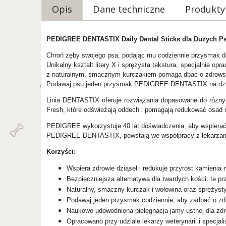
Opis
Dane techniczne
Produkty
PEDIGREE DENTASTIX Daily Dental Sticks dla Dużych Ps
Chroń zęby swojego psa, podając mu codziennie przysmak d
Unikalny kształt litery X i sprężysta tekstura, specjalnie 
z naturalnym, smacznym kurczakiem pomaga dbać o zdrowsz
Podawaj psu jeden przysmak PEDIGREE DENTASTIX na dzień i
Linia DENTASTIX oferuje rozwiązania dopasowane do różnyc
Fresh, które odświeżają oddech i pomagają redukować osad
PEDIGREE wykorzystuje 40 lat doświadczenia, aby wspierać
PEDIGREE DENTASTIX, powstają we współpracy z lekarzami 
Korzyści:
Wspiera zdrowie dziąseł i redukuje przyrost kamieni
Bezpieczniejsza alternatywa dla twardych kości: te p
Naturalny, smaczny kurczak i wołowina oraz sprężysty 
Podawaj jeden przysmak codziennie, aby zadbać o zd
Naukowo udowodniona pielęgnacja jamy ustnej dla zdr
Opracowano przy udziale lekarzy weterynarii i specjal