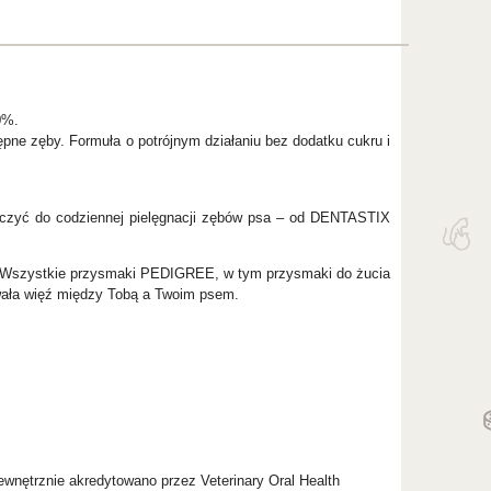
0%.
ępne zęby. Formuła o potrójnym działaniu bez dodatku cukru i
łączyć do codziennej pielęgnacji zębów psa – od DENTASTIX
w. Wszystkie przysmaki PEDIGREE, w tym przysmaki do żucia
wała więź między Tobą a Twoim psem.
zewnętrznie akredytowano przez Veterinary Oral Health