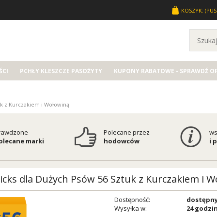
KOSZYK:
(PUS
CI
PCHŁY KLESZCZE PASOŻYTY
KUPONY RABATOWE - SPRAWDŹ O
uk z Kurczakiem i Wołowiną
rawdzone
Polecane przez
ws
polecane marki
hodowców
i 
icks dla Dużych Psów 56 Sztuk z Kurczakiem i 
Dostępność:
dostępn
Wysyłka w:
24 godzi