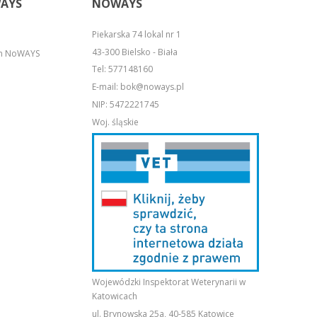
AYS
NOWAYS
Piekarska 74 lokal nr 1
43-300 Bielsko - Biała
em NoWAYS
Tel:
577148160
E-mail:
bok@noways.pl
NIP: 5472221745
Woj. śląskie
Wojewódzki Inspektorat Weterynarii w
Katowicach
ul. Brynowska 25a, 40-585 Katowice