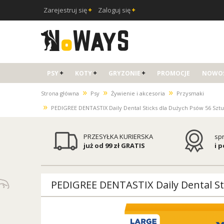
Zarejestruj się
Zaloguj się
PSY
KOTY
GRYZONIE
PROMOCJE
NOWOŚ
»
»
»
Strona główna
Psy
Żywienie i akcesoria
Przysmaki
»
PEDIGREE DENTASTIX Daily Dental Sticks dla Dużych Psów 56 Szt
PRZESYŁKA KURIERSKA
sp
już od 99 zł GRATIS
i 
PEDIGREE DENTASTIX Daily Dental St