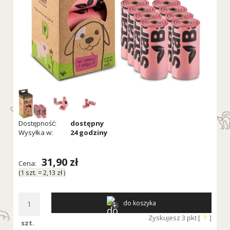
Dostępność:
dostępny
Wysyłka w:
24 godziny
31,90 zł
Cena:
(1
szt.
=
2,13 zł
)
do koszyka
Zyskujesz
3
pkt [
?
]
szt.