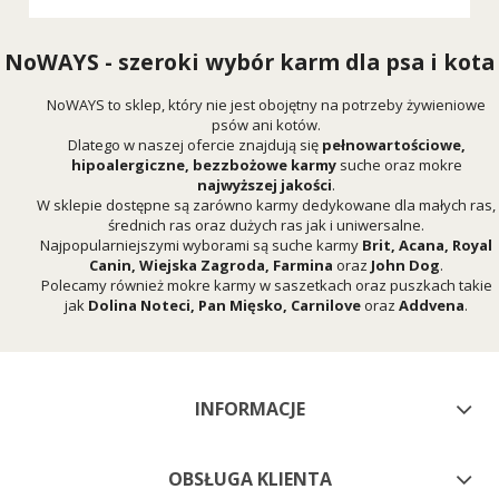
NoWAYS - szeroki wybór karm dla psa i kota
NoWAYS to sklep, który nie jest obojętny na potrzeby żywieniowe
psów ani kotów.
Dlatego w naszej ofercie znajdują się
pełnowartościowe,
hipoalergiczne, bezzbożowe karmy
suche oraz mokre
najwyższej jakości
.
W sklepie dostępne są zarówno karmy dedykowane dla małych ras,
średnich ras oraz dużych ras jak i uniwersalne.
Najpopularniejszymi wyborami są suche karmy
Brit
,
Acana
,
Royal
Canin
,
Wiejska Zagroda
,
Farmina
oraz
John Dog
.
Polecamy również mokre karmy w saszetkach oraz puszkach takie
jak
Dolina Noteci
,
Pan Mięsko
,
Carnilove
oraz
Addvena
.
INFORMACJE
OBSŁUGA KLIENTA