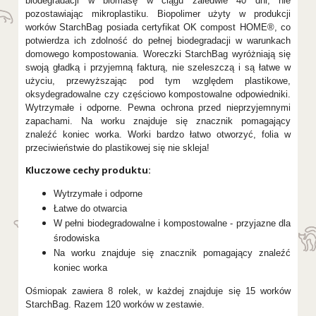
biodegradacji w biomasę w ciągu zaledwie 40 dni, nie
pozostawiając mikroplastiku. Biopolimer użyty w produkcji
worków StarchBag posiada certyfikat OK compost HOME®, co
potwierdza ich zdolność do pełnej biodegradacji w warunkach
domowego kompostowania. Woreczki StarchBag wyróżniają się
swoją gładką i przyjemną fakturą, nie szeleszczą i są łatwe w
użyciu, przewyższając pod tym względem plastikowe,
oksydegradowalne czy częściowo kompostowalne odpowiedniki.
Wytrzymałe i odporne. Pewna ochrona przed nieprzyjemnymi
zapachami. Na worku znajduje się znacznik pomagający
znaleźć koniec worka. Worki bardzo łatwo otworzyć, folia w
przeciwieństwie do plastikowej się nie skleja!
Kluczowe cechy produktu:
Wytrzymałe i odporne
Łatwe do otwarcia
W pełni biodegradowalne i kompostowalne - przyjazne dla
środowiska
Na worku znajduje się znacznik pomagający znaleźć
koniec worka
Ośmiopak zawiera 8 rolek, w każdej znajduje się 15 worków
StarchBag. Razem 120 worków w zestawie.