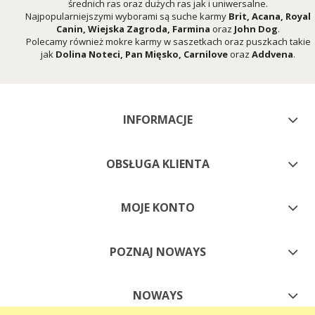
średnich ras oraz dużych ras jak i uniwersalne.
Najpopularniejszymi wyborami są suche karmy
Brit
,
Acana
,
Royal
Canin
,
Wiejska Zagroda
,
Farmina
oraz
John Dog
.
Polecamy również mokre karmy w saszetkach oraz puszkach takie
jak
Dolina Noteci
,
Pan Mięsko
,
Carnilove
oraz
Addvena
.
INFORMACJE
OBSŁUGA KLIENTA
MOJE KONTO
POZNAJ NOWAYS
NOWAYS