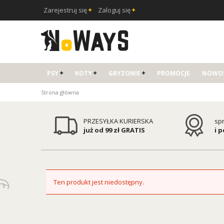
Zarejestruj się
Zaloguj się
PSY
KOTY
GRYZONIE
PROMOCJE
NOWOŚ
Strona główna
PRZESYŁKA KURIERSKA
sp
już od 99 zł GRATIS
i 
Ten produkt jest niedostępny.