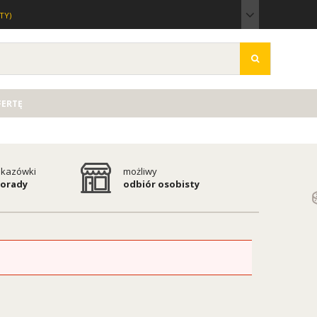
TY)
FERTĘ
kazówki
możliwy
porady
odbiór osobisty