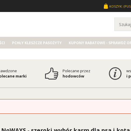
KOSZYK:
(PUS
CI
PCHŁY KLESZCZE PASOŻYTY
KUPONY RABATOWE - SPRAWDŹ O
rawdzone
Polecane przez
ws
polecane marki
hodowców
i 
NoWAYS - szeroki wybór karm dla psa i kota