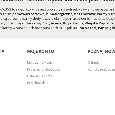
oWAYS to sklep, który nie jest obojętny na potrzeby żywieniowe psów ani
dują się
pełnowartościowe, hipoalergiczne, bezzbożowe karmy
suc
e są zarówno karmy dedykowane dla małych ras, średnich ras oraz dużych
i wyborami są suche karmy
Brit
,
Acana
,
Royal Canin
,
Wiejska Zagroda
 karmy w saszetkach oraz puszkach takie jak
Dolina Noteci
,
Pan Mięs
TA
MOJE KONTO
POZNAJ NOW
Moje zamówienia
O firmie
Program lojalnościowy
Kontakt ze sklep
Ustawienia konta
Przechowalnia