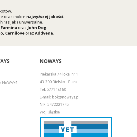
 kotów.
he oraz mokre
najwyższej jakości
.
 ras jak i uniwersalne.
,
Farmina
oraz
John Dog
.
ko
,
Carnilove
oraz
Addvena
.
AYS
NOWAYS
Piekarska 74 lokal nr 1
43-300 Bielsko - Biała
em NoWAYS
Tel:
577148160
E-mail:
bok@noways.pl
NIP: 5472221745
Woj. śląskie