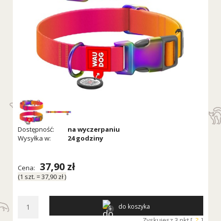
Dostępność:
na wyczerpaniu
Wysyłka w:
24 godziny
37,90 zł
Cena:
(1
szt.
=
37,90 zł
)
do koszyka
Zyskujesz
3
pkt [
?
]