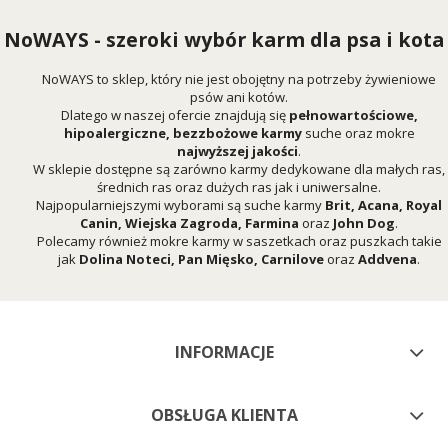
NoWAYS - szeroki wybór karm dla psa i kota
NoWAYS to sklep, który nie jest obojętny na potrzeby żywieniowe
psów ani kotów.
Dlatego w naszej ofercie znajdują się
pełnowartościowe,
hipoalergiczne, bezzbożowe karmy
suche oraz mokre
najwyższej jakości
.
W sklepie dostępne są zarówno karmy dedykowane dla małych ras,
średnich ras oraz dużych ras jak i uniwersalne.
Najpopularniejszymi wyborami są suche karmy
Brit
,
Acana
,
Royal
Canin
,
Wiejska Zagroda
,
Farmina
oraz
John Dog
.
Polecamy również mokre karmy w saszetkach oraz puszkach takie
jak
Dolina Noteci
,
Pan Mięsko
,
Carnilove
oraz
Addvena
.
INFORMACJE
OBSŁUGA KLIENTA