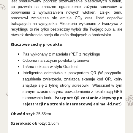
jest produkowany poprzez przetwarzanie plastikowych butelek,
co pozwala na znaczne ograniczenie zużycia surowców w
porównaniu z wytwarzaniem nowych włókien. Dzięki temu
procesowi zmniejsza się emisja CO₂ oraz ilość odpadów
trafiających na wysypiska. Akcesoria wykonane z tworzywa z
recyklingu to nie tylko bezpieczny wybór dla Twojego pupila, ale
również doskonała opcja dla osób dbających o środowisko.
Kluczowe cechy produktu:
Pas wykonany z materiału rPET z recyklingu
Odporna na zużycie powłoka tytanowa
Taśma i okucia w stylu Gradient
Inteligentna adresówka z paszportem QR (W przypadku
zagubienia zwierzęcia, znalazca skanuje kod QR, który
znajduje się z tylnej strony adresówki. Właściciel w tym
samym czasie otrzyma powiadomienie z lokalizacją GPS
Paszport QR zostanie aktywny po
skanowania kodu.
rejestracji na stronie internetowej animal-id.net
)
Obwód szyi:
25-35cm
Szerokość obroży:
1,5cm