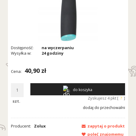
Dostępność:
na wyczerpaniu
Wysyłka w:
24 godziny
40,90 zł
Cena:
do koszyka
Zyskujesz
4
pkt [
?
]
szt.
dodaj do przechowalni
Producent:
Zolux
zapytaj o produkt
poleć znajomemu