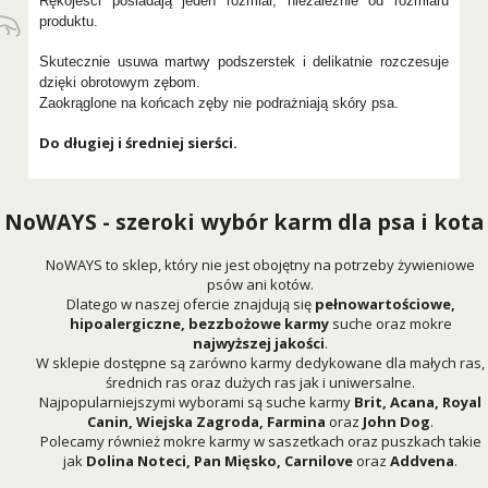
Rękojeści posiadają jeden rozmiar, niezależnie od rozmiaru
produktu.
Skutecznie usuwa martwy podszerstek i delikatnie rozczesuje
dzięki obrotowym zębom.
Zaokrąglone na końcach zęby nie podrażniają skóry psa.
Do długiej i średniej sierści.
NoWAYS - szeroki wybór karm dla psa i kota
NoWAYS to sklep, który nie jest obojętny na potrzeby żywieniowe
psów ani kotów.
Dlatego w naszej ofercie znajdują się
pełnowartościowe,
hipoalergiczne, bezzbożowe karmy
suche oraz mokre
najwyższej jakości
.
W sklepie dostępne są zarówno karmy dedykowane dla małych ras,
średnich ras oraz dużych ras jak i uniwersalne.
Najpopularniejszymi wyborami są suche karmy
Brit
,
Acana
,
Royal
Canin
,
Wiejska Zagroda
,
Farmina
oraz
John Dog
.
Polecamy również mokre karmy w saszetkach oraz puszkach takie
jak
Dolina Noteci
,
Pan Mięsko
,
Carnilove
oraz
Addvena
.