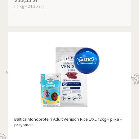
255,55 zł
( 1 kg = 21,30 zł )
Baltica Monoprotein Adult Venison Rice L/XL 12kg + piłka +
przysmak