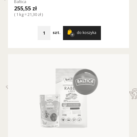
Baltica
255,55 zł
( 1 kg = 21,30 zł )
szt.
do koszyka