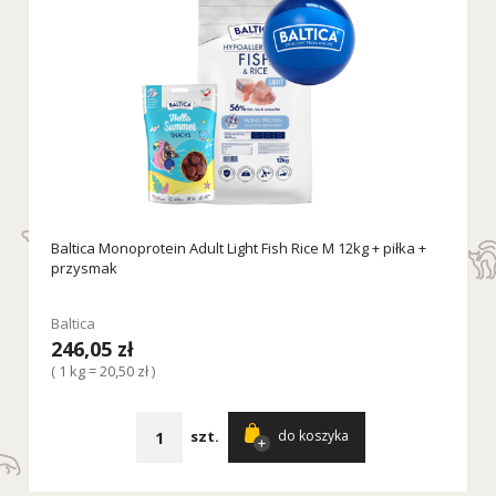
Baltica Monoprotein Adult Light Fish Rice M 12kg + piłka +
przysmak
Baltica
246,05 zł
( 1 kg = 20,50 zł )
szt.
do koszyka